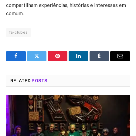
compartilham experiências, histórias e interesses em
comum.
fã-clubes
Facebook
Twitter
Pinterest
LinkedIn
Tumblr
Email
RELATED
POSTS