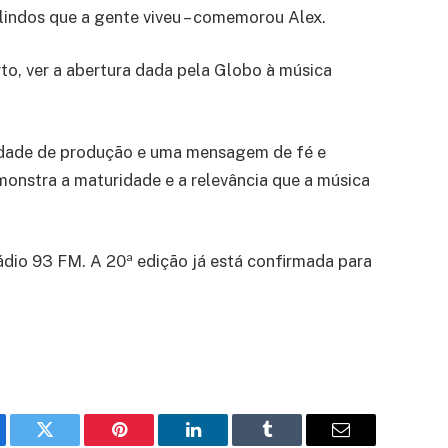
lindos que a gente viveu – comemorou Alex.
o, ver a abertura dada pela Globo à música
alidade de produção e uma mensagem de fé e
nstra a maturidade e a relevância que a música
ádio 93 FM. A 20ª edição já está confirmada para
ebook
Twitter
Pinterest
LinkedIn
Tumblr
Email