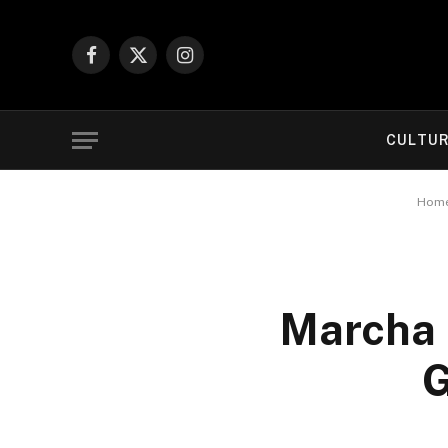
Facebook
X
Instagram
(Twitter)
CULTU
Hom
Marcha P
G