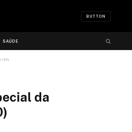
BUTTON
SAÚDE
o (30)
pecial da
0)