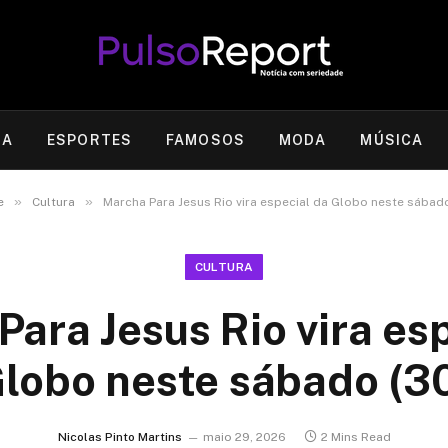
RA
ESPORTES
FAMOSOS
MODA
MÚSICA
»
»
e
Cultura
Marcha Para Jesus Rio vira especial da Globo neste sábad
CULTURA
ara Jesus Rio vira es
lobo neste sábado (3
Nicolas Pinto Martins
maio 29, 2026
2 Mins Read