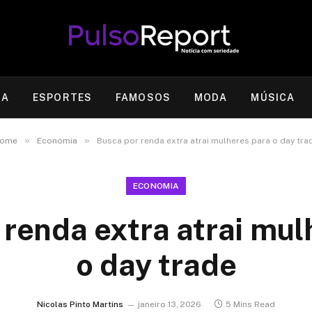
RA
ESPORTES
FAMOSOS
MODA
MÚSICA
»
»
ome
Economia
Busca por renda extra atrai mulheres para o day tra
ECONOMIA
 renda extra atrai mul
o day trade
Nicolas Pinto Martins
janeiro 13, 2026
5 Mins Read