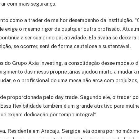
rar com mais segurança.
to como a trader de melhor desempenho da instituição. “Q
dade exige o mesmo rigor de qualquer outra profissão. Atua
tinua a ser sua principal atividade. Ela avalia se deixará 
ção, se ocorrer, será de forma cautelosa e sustentável.
 do Grupo Axia Investing, a consolidação desse modelo de 
surgimento das mesas proprietárias ajudou muito a mudar a
udar, e o profissional de uma mesa não arca com prejuízos, o
ade proporcionada pelo day trade. Segundo ele, o trader p
“Essa flexibilidade também é um grande atrativo para mulh
e exijam dedicação por tempo integral”.
iva. Residente em Aracaju, Sergipe, ela opera por no máxim