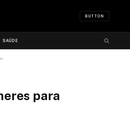
BUTTON
SAÚDE
de
heres para