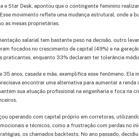
ia e Star Desk, apontou que o contingente feminino realizan
 Esse movimento reflete uma mudança estrutural, onde a b
 as mesas proprietárias.
entação salarial tem bastante peso na decisão, outro lev
peram focados no crescimento de capital (49%) e na geração
os praticantes, enquanto 33% declaram ter tolerância média
de 35 anos, casada e mãe, exemplifica esse fenômeno. Ela i
ecisava encontrar uma alternativa para aumentar a renda d
antém sua atuação profissional na engenharia e foca na cria
nceiros.
eçou operando com capital próprio em corretoras, utilizand
emocionais e técnicos, como a frustração com perdas no iníc
stratégias, os chamados backtests. No ano passado, decidiu