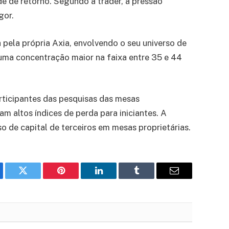
e de retorno. Segundo a trader, a pressão
gor.
pela própria Axia, envolvendo o seu universo de
uma concentração maior na faixa entre 35 e 44
rticipantes das pesquisas das mesas
m altos índices de perda para iniciantes. A
o de capital de terceiros em mesas proprietárias.
ebook
Twitter
Pinterest
LinkedIn
Tumblr
Email