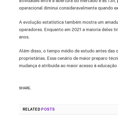
atividades entre a abertura do mercado e às 13h,
operacional diminui consideravelmente quando ex
A evolução estatística também mostra um amadure
operadores. Enquanto em 2021 a maioria deles ti
anos.
Além disso, o tempo médio de estudo antes das o
proprietárias. Esse cenário de maior preparo técn
mudança é atribuída ao maior acesso à educação fi
SHARE.
RELATED
POSTS