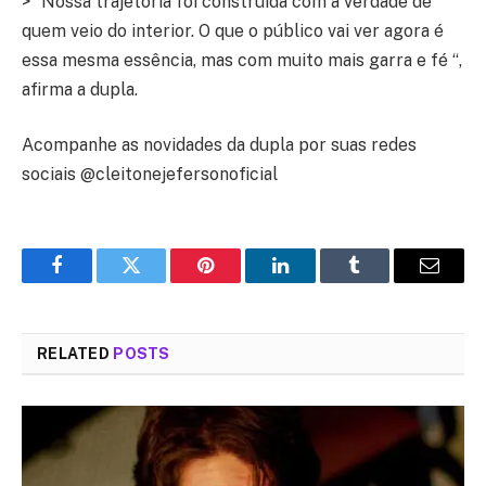
> “Nossa trajetória foi construída com a verdade de
quem veio do interior. O que o público vai ver agora é
essa mesma essência, mas com muito mais garra e fé “,
afirma a dupla.
Acompanhe as novidades da dupla por suas redes
sociais @cleitonejefersonoficial
Facebook
Twitter
Pinterest
LinkedIn
Tumblr
Email
RELATED
POSTS