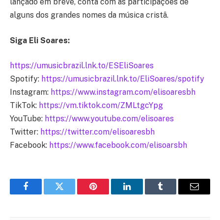
lançado em breve, conta com as participações de
alguns dos grandes nomes da música cristã.
Siga Eli Soares:
https://umusicbrazil.lnk.to/ESEliSoares
Spotify:
https://umusicbrazil.lnk.to/EliSoares/spotify
Instagram:
https://www.instagram.com/elisoaresbh
TikTok:
https://vm.tiktok.com/ZMLtgcYpg
YouTube:
https://www.youtube.com/elisoares
Twitter:
https://twitter.com/elisoaresbh
Facebook:
https://www.facebook.com/elisoarsbh
Facebook
Twitter
Pinterest
LinkedIn
Tumblr
Email