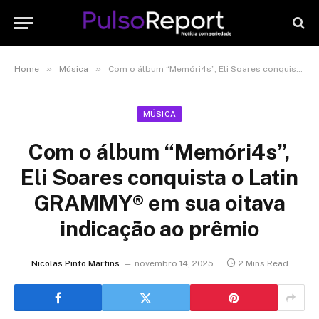
»
»
Home
Música
Com o álbum “Memóri4s”, Eli Soares conquista o Latin GRAMMY® em sua oitava indicação ao prêmio
MÚSICA
Com o álbum “Memóri4s”,
Eli Soares conquista o Latin
GRAMMY® em sua oitava
indicação ao prêmio
Nicolas Pinto Martins
novembro 14, 2025
2 Mins Read