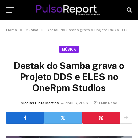
»
»
Home
Música
Destak do Samba grava o Projeto DDS e ELES no OneRpm Studios
MÚSICA
Destak do Samba grava o
Projeto DDS e ELES no
OneRpm Studios
Nicolas Pinto Martins
abril 6, 2026
1 Min Read