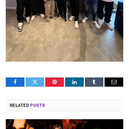
Facebook
Twitter
Pinterest
LinkedIn
Tumblr
Email
RELATED
POSTS