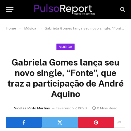
»
»
Home
Música
Gabriela Gomes lança seu novo single, “Fonte”, que traz a participação de André Aquino
MÚSICA
Gabriela Gomes lança seu
novo single, “Fonte”, que
traz a participação de André
Aquino
Nicolas Pinto Martins
fevereiro 27, 2026
2 Mins Read