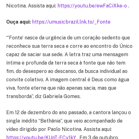
Nicotina. Assista aqui:
https://youtu.be/ewFaCiXke-o
.
Ouça aqui:
https://umusicbrazil.lnk.to/_Fonte
“‘Fonte’ nasce da urgência de um coração sedento que
reconhece sua terra seca e corre ao encontro do Único
capaz de saciar sua sede. A letra traz uma mensagem
íntima e profunda da terra seca à fonte que não tem
fim, do desespero ao descanso, da busca individual ao
convite coletivo. A imagem central é Deus como água
viva, fonte eterna que não apenas sacia, mas que
transborda”, diz Gabriela Gomes.
Em 12 de dezembro do ano passado, a cantora lançou o
single inédito “Bethânia”, que veio acompanhado de
vídeo dirigido por Paolo Nicotina. Assista aqui:
https://youtu.be/KUnT-FCy1kY
. Em 3 de outubro,