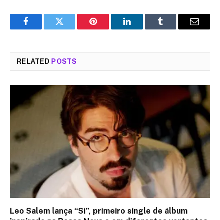
Facebook
Twitter
Pinterest
LinkedIn
Tumblr
Email
RELATED
POSTS
Leo Salem lança “Si”, primeiro single de álbum