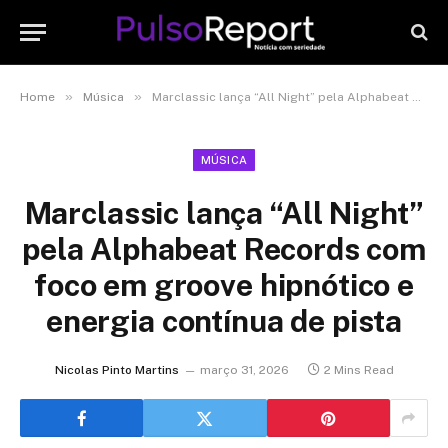
»
»
Home
Música
Marclassic lança “All Night” pela Alphabeat Records com foco em groove hipnótico e energia contínua de pista
MÚSICA
Marclassic lança “All Night”
pela Alphabeat Records com
foco em groove hipnótico e
energia contínua de pista
Nicolas Pinto Martins
março 31, 2026
2 Mins Read