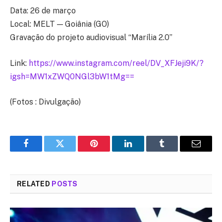
Data: 26 de março
Local: MELT — Goiânia (GO)
Gravação do projeto audiovisual “Marília 2.0”
Link:
https://www.instagram.com/reel/DV_XFJeji9K/?
igsh=MW1xZWQ0NGl3bW1tMg==
(Fotos : Divulgação)
Facebook
Twitter
Pinterest
LinkedIn
Tumblr
Email
RELATED
POSTS