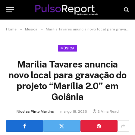
»
»
Home
Música
Marília Tavares anuncia novo local para gravação do projeto “Marília 2.0” em Goiânia
MÚSICA
Marília Tavares anuncia
novo local para gravação do
projeto “Marília 2.0” em
Goiânia
Nicolas Pinto Martins
março 18, 2026
2 Mins Read