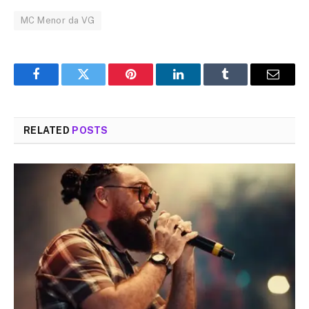
MC Menor da VG
Facebook
Twitter
Pinterest
LinkedIn
Tumblr
Email
RELATED
POSTS