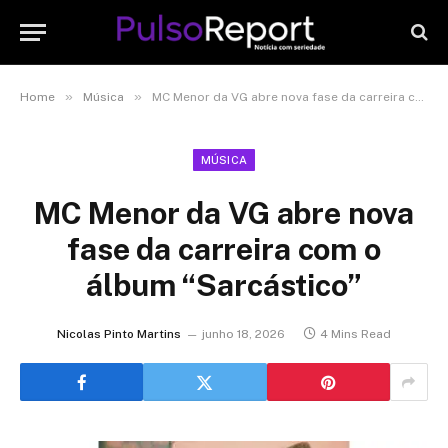
»
»
Home
Música
MC Menor da VG abre nova fase da carreira com o álbum “Sarcástico”
MÚSICA
MC Menor da VG abre nova
fase da carreira com o
álbum “Sarcástico”
Nicolas Pinto Martins
junho 18, 2026
4 Mins Read