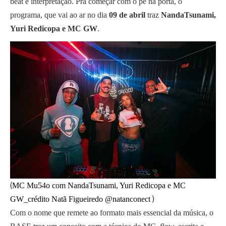
beat e interpretação. Pra começar com o pé na porta, o
programa, que vai ao ar no dia
09 de abril
traz
NandaTsunami,
Yuri Redicopa e MC GW
.
(
MC Mu54o com NandaTsunami, Yuri Redicopa e MC
)
GW_crédito Natã Figueiredo @natanconect
Com o nome que remete ao formato mais essencial da música, o