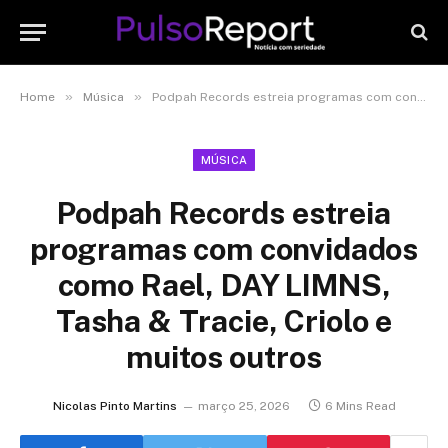
»
»
Home
Música
Podpah Records estreia programas com convidados como Rael, DAY LIMNS, Tasha & Tracie, Criolo e muitos outros
MÚSICA
Podpah Records estreia
programas com convidados
como Rael, DAY LIMNS,
Tasha & Tracie, Criolo e
muitos outros
Nicolas Pinto Martins
março 25, 2026
6 Mins Read