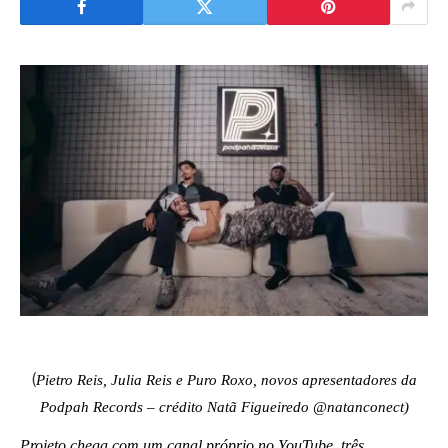
(
Pietro Reis, Julia Reis e Puro Roxo, novos apresentadores da
Podpah Records – crédito Natã Figueiredo @natanconect)
Projeto chega com um canal próprio no YouTube, três