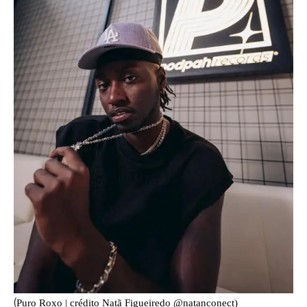
(
Puro Roxo | crédito Natã Figueiredo @natanconect)