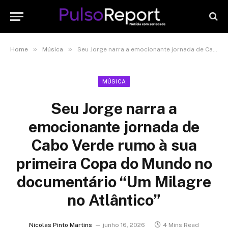
»
»
Home
Música
Seu Jorge narra a emocionante jornada de Cabo Verde rumo à sua primeira Copa do Mundo no documentário “Um Milagre no Atlântico”
MÚSICA
Seu Jorge narra a
emocionante jornada de
Cabo Verde rumo à sua
primeira Copa do Mundo no
documentário “Um Milagre
no Atlântico”
Nicolas Pinto Martins
junho 16, 2026
4 Mins Read