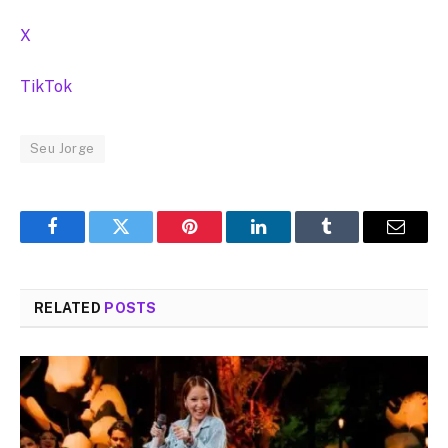
X
TikTok
Seu Jorge
Facebook
Twitter
Pinterest
LinkedIn
Tumblr
Email
RELATED
POSTS