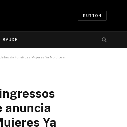
BUTTON
SAÚDE
datas da turnê Las Mujeres Ya No Lloran
 ingressos
e anuncia
Mujeres Ya