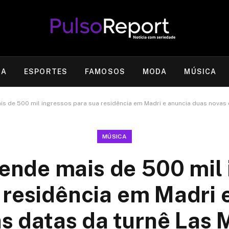
RA
ESPORTES
FAMOSOS
MODA
MÚSICA
is de 500 mil ingressos para sua residência em Madri e anuncia duas novas 
MÚSICA
ende mais de 500 mil
 residência em Madri 
s datas da turnê Las 