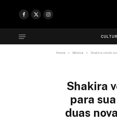
Facebook
X
Instagram
(Twitter)
CULTU
»
»
Home
Música
Shakira vende ma
Shakira v
para sua
duas nova