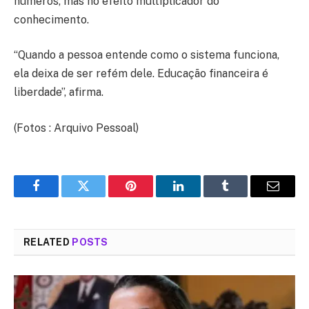
números, mas no efeito multiplicador do
conhecimento.
“Quando a pessoa entende como o sistema funciona,
ela deixa de ser refém dele. Educação financeira é
liberdade”, afirma.
(Fotos : Arquivo Pessoal)
Facebook
Twitter
Pinterest
LinkedIn
Tumblr
Email
RELATED
POSTS