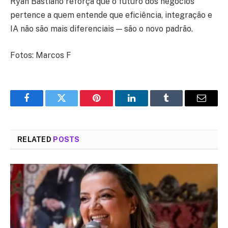
Ryan Bastiano reforça que o futuro dos negócios
pertence a quem entende que eficiência, integração e
IA não são mais diferenciais — são o novo padrão.
Fotos: Marcos F
Facebook
Twitter
Pinterest
LinkedIn
Tumblr
Email
RELATED
POSTS