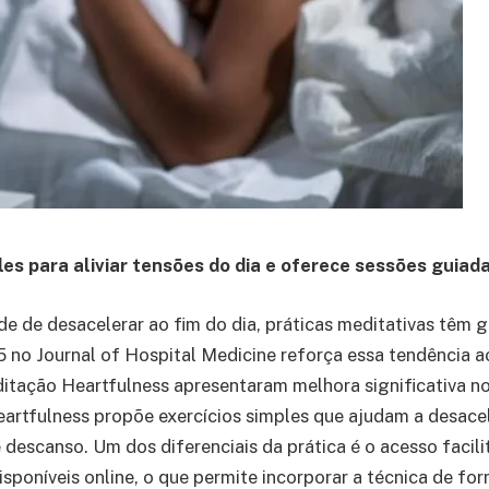
les para aliviar tensões do dia e oferece sessões guia
ade de desacelerar ao fim do dia, práticas meditativas tê
no Journal of Hospital Medicine reforça essa tendência ao
itação Heartfulness apresentaram melhora significativa n
tfulness propõe exercícios simples que ajudam a desacele
e descanso. Um dos diferenciais da prática é o acesso faci
poníveis online, o que permite incorporar a técnica de form