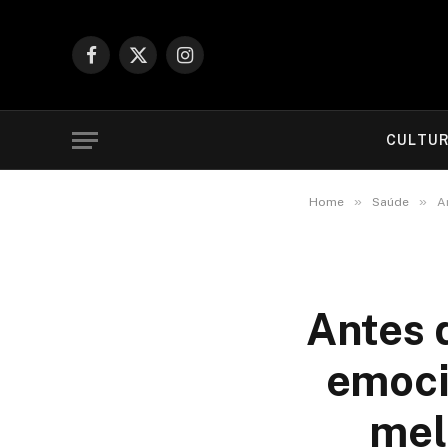
Facebook
X
Instagram
(Twitter)
CULTU
»
»
Home
Saúde
A
Antes 
emoci
mel