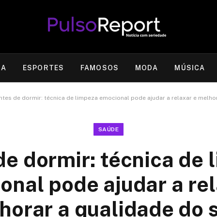
RA
ESPORTES
FAMOSOS
MODA
MÚSICA
ntes de dormir: técnica de limpeza emocional pode ajudar a relaxar e melho
SAÚDE
de dormir: técnica de 
onal pode ajudar a rel
horar a qualidade do 