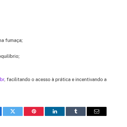
ma fumaça;
quilíbrio;
br
, facilitando o acesso à prática e incentivando a
ebook
Twitter
Pinterest
LinkedIn
Tumblr
Email