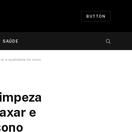
BUTTON
SAÚDE
rar a qualidade do sono
limpeza
axar e
sono