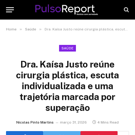
»
»
Home
Saúde
Dra. Kaísa Justo reúne cirurgia plástica, escuta individualizada e uma trajetória marcada por superação
SAÚDE
Dra. Kaísa Justo reúne
cirurgia plástica, escuta
individualizada e uma
trajetória marcada por
superação
Nicolas Pinto Martins
março 31, 2026
4 Mins Read