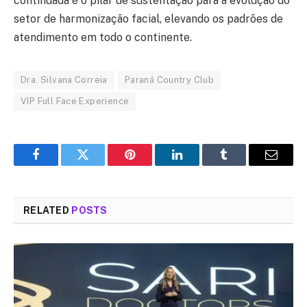
continuada é o pilar de sustentação para a evolução do
setor de harmonização facial, elevando os padrões de
atendimento em todo o continente.
Dra. Silvana Correia
Paraná Country Club
VIP Full Face Experience
Facebook
Twitter
Pinterest
LinkedIn
Tumblr
Email
RELATED
POSTS